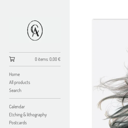
0 items:
0,00
€
Home
All products
Search
Calendar
Etching & lithography
Postcards