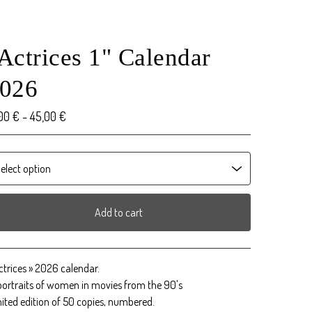
Actrices 1" Calendar
026
,00
€
- 45,00
€
Add to cart
View cart
ctrices » 2026 calendar.
portraits of women in movies from the 90's
ited edition of 50 copies, numbered.