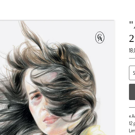
"
2
18
« A
12 
Lim