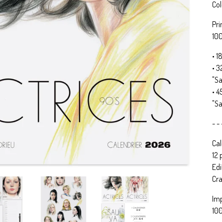
Col
Pri
100
• 1
• 3
"Sa
• 4
"Sa
- - 
Cal
12 
Edi
Cra
Imp
100