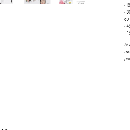
• 1
• 3
ou 
• 4
+ "
Si 
mer
por