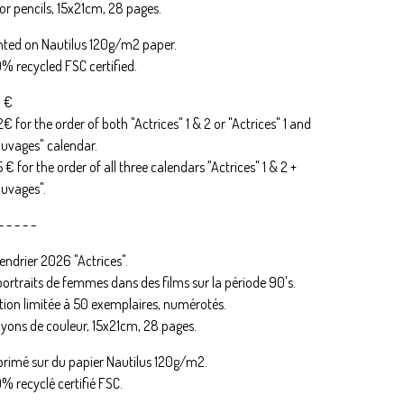
or pencils, 15x21cm, 28 pages.
nted on Nautilus 120g/m2 paper.
% recycled FSC certified.
8 €
2€ for the order of both "Actrices" 1 & 2 or "Actrices" 1 and
uvages" calendar.
5 € for the order of all three calendars "Actrices" 1 & 2 +
uvages".
- - - - -
endrier 2026 "Actrices".
portraits de femmes dans des films sur la période 90's.
tion limitée à 50 exemplaires, numérotés.
yons de couleur, 15x21cm, 28 pages.
rimé sur du papier Nautilus 120g/m2.
% recyclé certifié FSC.